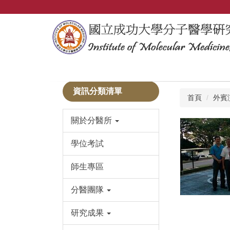
跳
到
主
要
內
容
區
資訊分類清單
首頁
外賓
關於分醫所
學位考試
師生專區
分醫團隊
研究成果