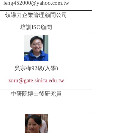
feng452000@yahoo.com.tw
領導力企業管理顧問公司
培訓
ISO
顧問
吳宗樺
92
級
(
入學
)
zorn@gate.sinica.edu.tw
中研院博士後研究員