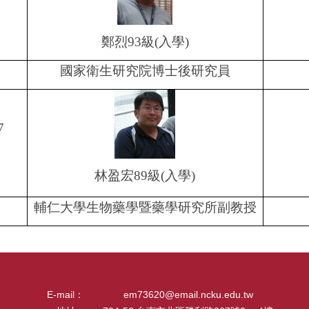
鄭烈
93
級
(
入學
)
國家衛生研究院博士後研究員
7
林盈宏
89
級
(
入學
)
輔仁大學生物藥學暨藥學研究所副教授
E-mail：
em73620@email.ncku.edu.tw