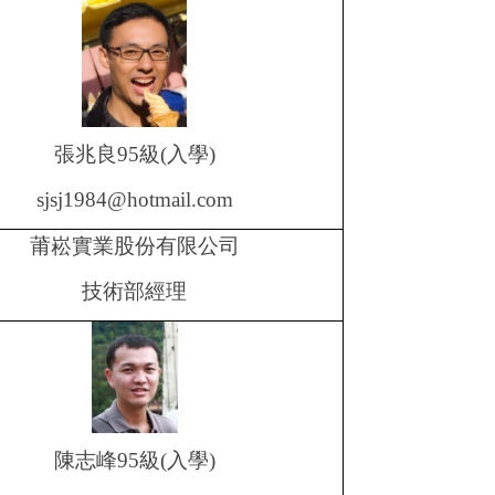
張兆良
95
級
(
入學
)
sjsj1984@hotmail.com
莆崧實業股份有限公司
技術部經理
陳志峰
95
級
(
入學
)