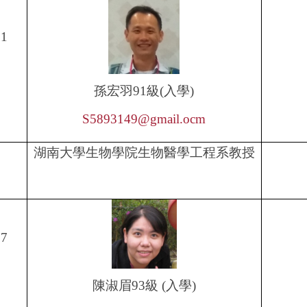
01
孫宏羽
91
級
(
入學
)
S5893149@gmail.ocm
湖南大學生物學院生物醫學工程系教授
17
陳淑眉
93
級
(
入學
)