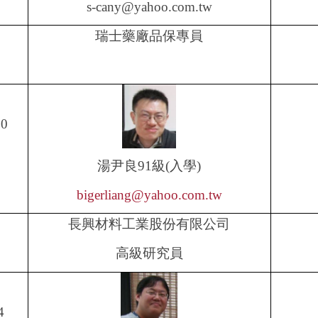
s-cany@yahoo.com.tw
瑞士藥廠品保專員
20
湯尹良
91
級
(
入學
)
bigerliang@yahoo.com.tw
長興材料工業股份有限公司
高級研究員
4