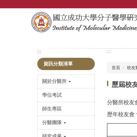
跳
到
主
要
內
容
區
:::
:::
資訊分類清單
首頁
校友
關於分醫所
歷屆校
學位考試
分醫所校友
師生專區
歷年校友會
分醫團隊
研究成果