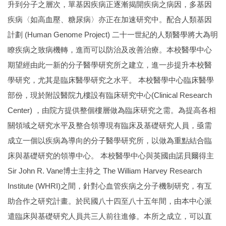
升到分子之層次，單基因疾病正逐漸揭開疾病之病因，多基因
招生及學生資訊
疾病〈如高血壓、糖尿病〉亦正在加速研究中。配合人類基因
課程資訊
計劃 (Human Genome Project) 二十一世紀的人類醫學將大為明
瞭疾病之致病機轉，進而可以防治及改善治療。本校醫學中心
學術活動
期望經由此一新的分子醫學研究所之建立，進一步提升本校醫
演講訊息
學研究，尤其是臨床醫學研究之水平。 本校醫學中心臨床醫學
部份，現於附設醫院九樓設有臨床研究中心(Clinical Research
分醫所門禁管制
Center) ，由院方提供整個樓層做為臨床研究之需。為提高各相
所長園地
關領域之研究水平及整合領導現有臨床及基礎研究人員，亟需
成立一個以疾病為導向的分子醫學研究所，以做為重點結合臨
相關規章
床與基礎研究的領導中心。 本校醫學中心與英國由諾貝爾得主
校友動態
Sir John R. Vane博士主持之 The William Harvey Research
Institute (WHRI)之間，針對心血管疾病之分子機制研究，有互
大專暑期實習計畫
助合作之研究計畫。於民國八十四至八十五年間，由本中心派
行事曆
遣臨床與基礎研究人員共三人前往進修。本所之成立，可以直