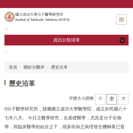
跳
到
主
要
:::
內
容
資訊分類清單
區
:::
資訊分類清單
首頁
關於分醫所
歷史沿革
關於分醫所
歷史沿革
學位考試
字體大小調整
小
中
大
師生專區
0分子醫學研究所，隸屬國立成功大學醫學院，成立於民國八十
分醫團隊
七年八月。 今日之醫學研究，在基礎醫學，尤其是分子生物
研究成果
學，與臨床醫學的結合之下，很多疾病之病理發生機轉業已晉