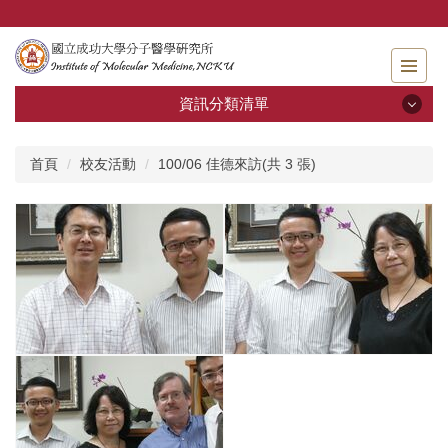
跳
到
主
要
內
資訊分類清單
容
區
資訊分類清單
首頁
校友活動
100/06 佳德來訪(共 3 張)
關於分醫所
學位考試
師生專區
分醫團隊
研究成果
招生及學生資訊