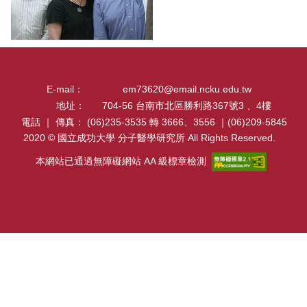
課程資訊
學術活動
演講訊息
E-mail：
em73620@email.ncku.edu.tw
地址：
704-56 台南市北區勝利路367號3 、4樓
分醫所門禁管制
電話 ｜ 傳真：
(06)235-3535 轉 3666、3556 ｜(06)209-5845
2020 © 國立成功大學 分子醫學研究所 All Rights Reserved.
所長園地
本網站已通過無障礙網站 AA 級標章檢測
相關規章
校友動態
大專暑期實習計畫
行事曆
我要捐贈