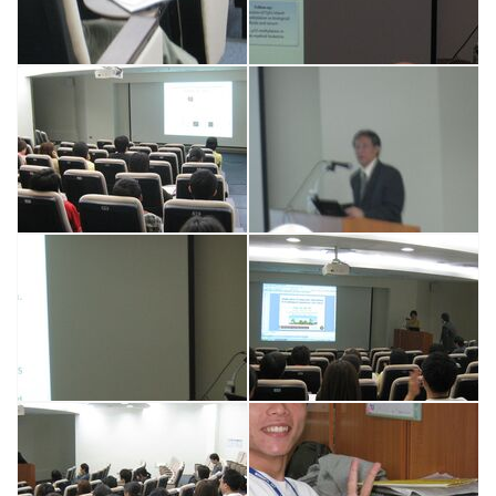
課程資訊
學術活動
演講訊息
分醫所門禁管制
所長園地
相關規章
校友動態
大專暑期實習計畫
行事曆
我要捐贈