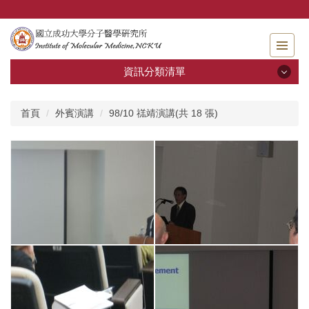
跳
到
主
要
內
資訊分類清單
容
區
資訊分類清單
首頁
外賓演講
98/10 禚靖演講(共 18 張)
關於分醫所
學位考試
師生專區
分醫團隊
研究成果
招生及學生資訊