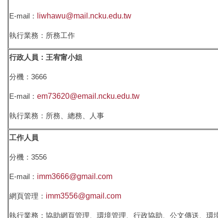
招生及學生資訊
E-mail：
liwhawu@mail.ncku.edu.tw
課程資訊
執行業務：所務工作
學術活動
行政人員：王宥甯小姐
演講訊息
分機：3666
E-mail：
em73620@email.ncku.edu.tw
分醫所門禁管制
執行業務：所務、總務、人事
所長園地
工作人員
相關規章
分機：3556
校友動態
E-mail：
imm3666@gmail.com
大專暑期實習計畫
網頁管理：
imm3556@gmail.com
行事曆
執行業務：協助網頁管理、環境管理、行政協助、公文傳送、環境