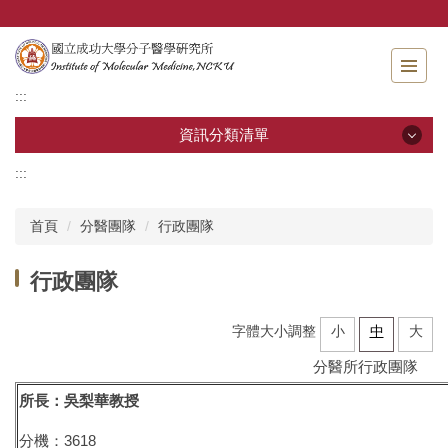
跳
到
主
要
:::
內
容
資訊分類清單
區
:::
資訊分類清單
首頁
分醫團隊
行政團隊
關於分醫所
行政團隊
學位考試
字體大小調整
小
中
大
師生專區
分醫所行政團隊
分醫團隊
所長：吳梨華教授
研究成果
分機：3618