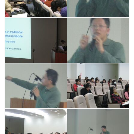
課程資訊
學術活動
演講訊息
分醫所門禁管制
所長園地
相關規章
校友動態
大專暑期實習計畫
行事曆
我要捐贈