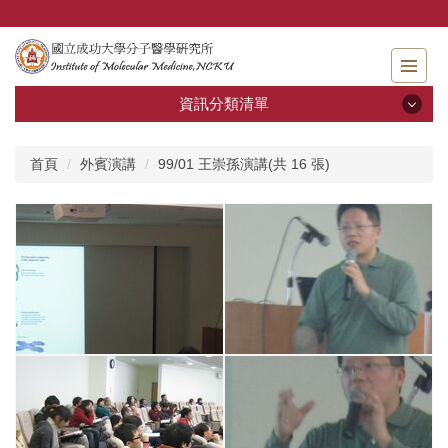
跳
到
主
要
內
資訊分類清單
容
區
資訊分類清單
首頁
外賓演講
99/01 王崇孫演講(共 16 張)
關於分醫所
學位考試
師生專區
分醫團隊
研究成果
招生及學生資訊