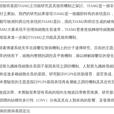
穎致癌基因TIAM2之功能研究及其致癌機制之探討。TIAM2是一
付之厥如。我們的研究結果發現TIAM2是一個腦部特有的表現蛋白
都可檢測到異位性表現的TIAM2蛋白，因此TIAM2和癌症生成的
IAM2大量表現不但增加細胞生長速率，TIAM2更會使低轉移性細
殖鼠來進一步探討TIAM2之功能及其致癌機制。
清素傳遞系統失常在躁鬱症致病機制上的分子遺傳研究。目前的主題
常的情形下，細胞內整體的調控及平衡機制，藉以瞭解躁鬱症的發生
類第九纖維母細胞生長因子基因表現之調控機制。人類第九纖維母細胞生
有促進多種細胞生長的基因。研究顯示FGF9在胚胎發育、器官形成
本實驗室的主題是探討FGF9基因表現再各層級之調控機制及其在性
物資訊學。本實驗室希望有系統的朝向生物資訊學教育推廣、研究發
因體的結構性多行性（CNV）分佈及其在人類疾病的影響、及發展癌
病的致病基因定位