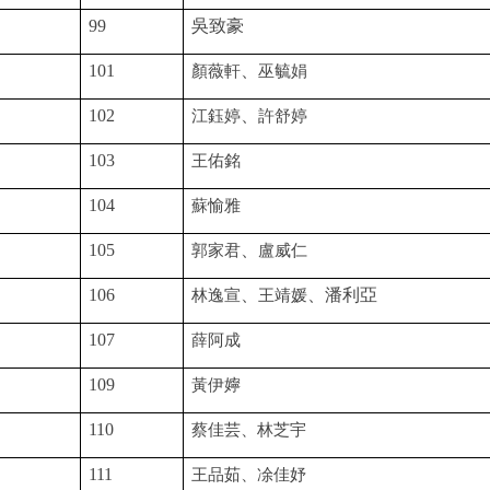
99
吳致豪
101
顏薇軒
、
巫毓娟
102
江鈺婷
、
許舒婷
103
王佑銘
104
蘇愉雅
105
郭家君
、
盧威仁
106
林逸宣
、
王靖媛
、潘利亞
107
薛阿成
109
黃伊嬣
110
蔡佳芸、林芝宇
111
王品茹、凃佳妤