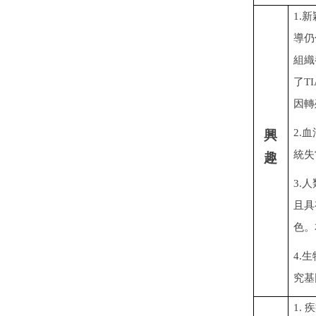
1.
新
導仍
組織
了T
因轉
2.
血
興
統失
趣
3.
人
且具
色。
4.
生
究基
1.
疾