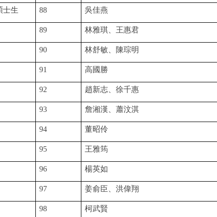
碩士生
88
吳佳燕
89
林雅琪、王惠君
90
林舒敏
、陳琮明
91
高國勝
92
趙新志、徐千惠
93
詹湘漢、蕭汶淇
94
董昭伶
95
王雅筠
96
楊英如
97
姜俞臣
、洪偉翔
98
柯武賢