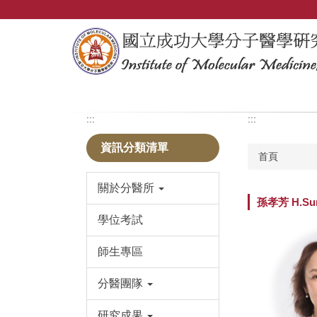
跳
到
主
要
內
容
區
:::
:::
資訊分類清單
首頁
關於分醫所
孫孝芳 H.Sun
學位考試
師生專區
分醫團隊
研究成果