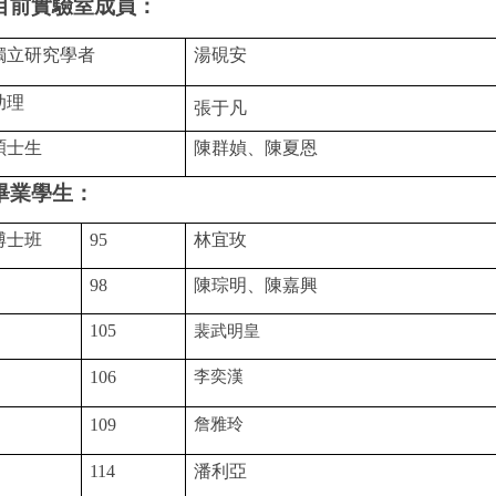
目前實驗室成員：
獨立研究學者
湯硯安
助理
張于凡
碩士生
陳群媜、陳夏恩
畢業學生：
博士班
95
林宜玫
98
陳琮明、陳嘉興
105
裴武明皇
李奕漢
106
詹雅玲
109
114
潘利亞