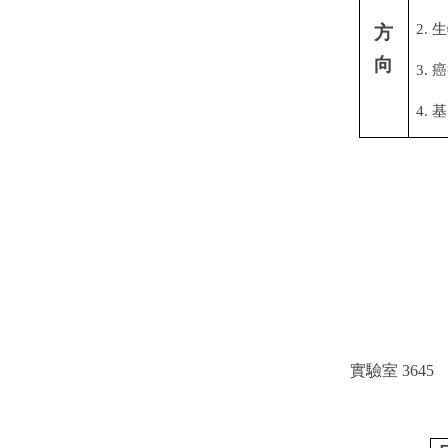
2.
生
方
向
3.
癌
4.
基
實驗室 3645