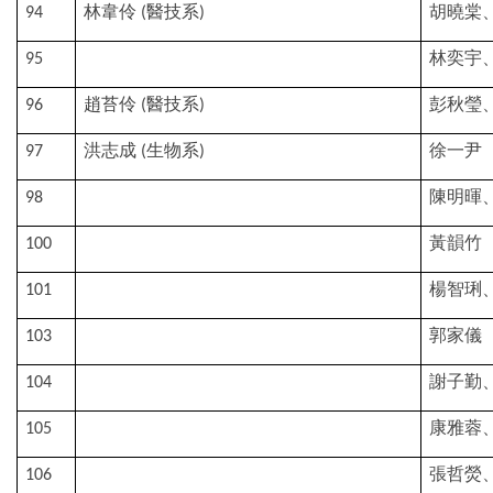
林韋伶
醫技系
胡曉棠
94
(
)
林奕宇
95
趙苔伶
醫技系
彭秋瑩
96
(
)
洪志成
生物系
徐一尹
97
(
)
陳明暉
98
黃韻竹
100
楊智琍
101
郭家儀
103
謝子勤
104
康雅蓉
105
張哲熒
106