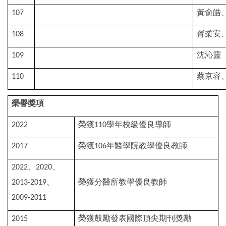
黃俞皓
107
胥柔安
108
沈沁靈
109
蔡京容
110
榮譽獎項
榮獲
學年校級優良導師
2022
110
榮獲
年醫學院教學優良教師
2017
106
、
、
2022
2020
、
榮獲分醫所教學優良教師
2013-2019
2009-2011
榮獲鼓勵發表國際頂尖期刊獎勵
2015