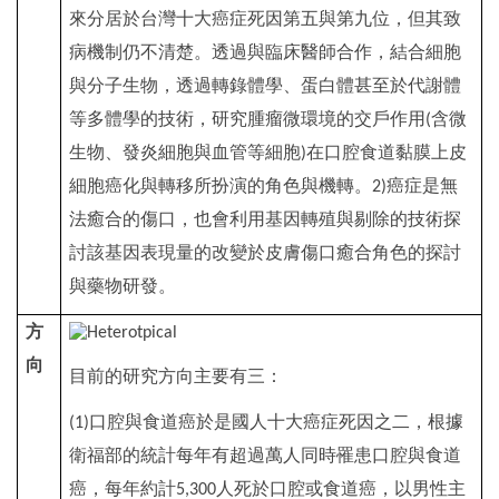
來分居於台灣十大癌症死因第五與第九位，但其致
病機制仍不清楚。透過與臨床醫師合作，結合細胞
與分子生物，透過轉錄體學、蛋白體甚至於代謝體
等多體學的技術，研究腫瘤微環境的交戶作用
含微
(
生物、發炎細胞與血管等細胞
在口腔食道黏膜上皮
)
細胞癌化與轉移所扮演的角色與機轉。
癌症是無
2)
法癒合的傷口，也會利用基因轉殖與剔除的技術探
討該基因表現量的改變於皮膚傷口癒合角色的探討
與藥物研發。
方
向
目前的研究方向主要有三：
口腔與食道癌於是國人十大癌症死因之二，根據
(1)
衛福部的統計每年有超過萬人同時罹患口腔與食道
癌，每年約計
人死於口腔或食道癌，以男性主
5,300