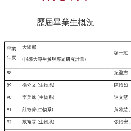
歷屆畢業生概況
大學部
畢業
碩士班
年度
指導大專生參與專題研究計畫
(
)
紀盈志
88
楊介文
生物系
陳怡如
89
(
)
李美逸
生物系
連文慧
90
(
)
莊筱菁
生物系
黃雅慧
91
(
)
戴裕霖
生物系
張怡安
92
(
)