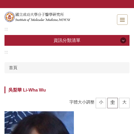
跳
到
主
要
:::
內
容
資訊分類清單
區
:::
資訊分類清單
首頁
關於分醫所
學位考試
吳梨華 Li-Wha Wu
師生專區
字體大小調整
小
中
大
分醫團隊
研究成果