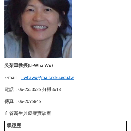
招生及學生資訊
課程資訊
學術活動
演講訊息
分醫所門禁管制
吳梨華教授
(Li-Wha Wu)
所長園地
：
E-mail
liwhawu@mail.ncku.edu.tw
相關規章
電話：
分機
06-2353535
3618
校友動態
傳真：
06-2095845
大專暑期實習計畫
血管新生與癌症實驗室
行事曆
學經歷