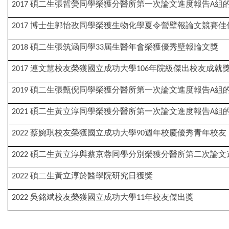
碩二生張哲熒同學榮獲分醫所第一次論文進度報告
組
2017
A
博士生郭怡孜同學榮獲生物化學夏令營壁報論文競賽佳
2017
碩二生張筑涵同學
屆生醫年會榮獲優秀壁報論文獎
2018
33
連文慧校友榮獲國立成功大學
年院級傑出校友成就
2017
106
碩二生張甄倪同學榮獲分醫所第一次論文進度報告
組
2019
A
碩二生黃立淳同學榮獲分醫所第一次論文進度報告
組
2021
A
蔡婉琪校友榮獲國立成功大學
週年校慶優秀青年校友
2022
90
碩二生黃立淳與蔡京蓉同學分別榮獲分醫所第二次論文
2022
碩二生黃立淳於醫學院研究日獲獎
2022
吳銘斌校友榮獲國立成功大學
年校友傑出獎
2022
11