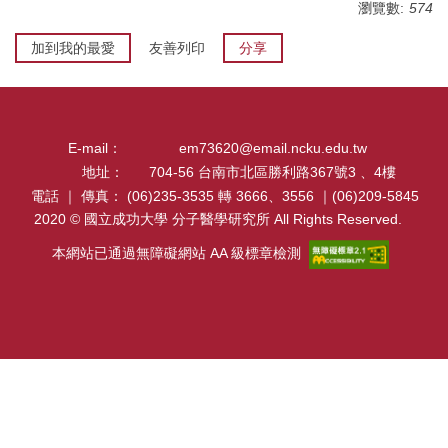
瀏覽數:
574
招生及學生資訊
加到我的最愛
友善列印
分享
課程資訊
學術活動
E-mail：
em73620@email.ncku.edu.tw
演講訊息
地址：
704-56 台南市北區勝利路367號3 、4樓
電話 ｜ 傳真：
(06)235-3535 轉 3666、3556 ｜(06)209-5845
分醫所門禁管制
2020 © 國立成功大學 分子醫學研究所 All Rights Reserved.
所長園地
本網站已通過無障礙網站 AA 級標章檢測
相關規章
校友動態
大專暑期實習計畫
行事曆