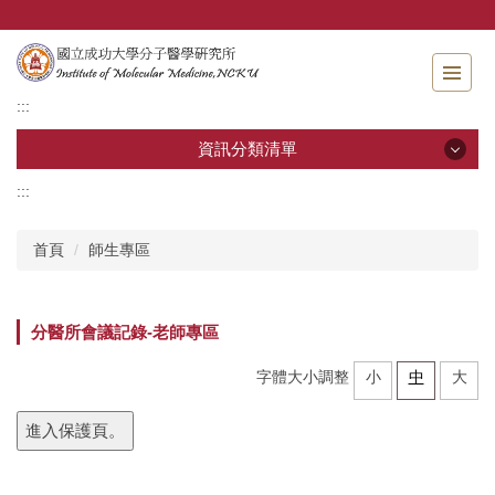
跳
到
主
要
:::
內
容
資訊分類清單
區
:::
資訊分類清單
首頁
師生專區
關於分醫所
學位考試
分醫所會議記錄-老師專區
師生專區
字體大小調整
小
中
大
分醫團隊
進入保護頁。
研究成果