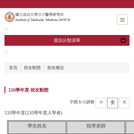
跳
到
主
要
:::
內
容
資訊分類清單
區
:::
資訊分類清單
首頁
校友動態
校友概況
關於分醫所
學位考試
110學年度-校友動態
師生專區
字體大小調整
小
中
大
110學年度(110學年度入學者)
分醫團隊
學生姓名
指導老師
研究成果