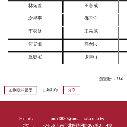
林宛萱
王憲威
我要捐贈
謝星宇
鄧景浩
校友留言版
李羽修
王憲威
何旻璇
郭余民
藍敏瑄
張南山
瀏覽數:
1314
加到我的最愛
友善列印
分享
E-mail：
em73620@email.ncku.edu.tw
地址：
704-56 台南市北區勝利路367號3 、4樓