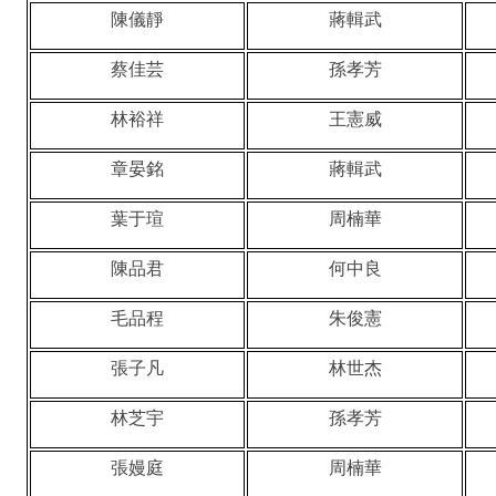
陳儀靜
蔣輯武
招生及學生資訊
蔡佳芸
孫孝芳
課程資訊
林裕祥
王憲威
學術活動
章晏銘
蔣輯武
演講訊息
葉于瑄
周楠華
分醫所門禁管制
陳品君
何中良
所長園地
毛品程
朱俊憲
相關規章
張子凡
林世杰
校友動態
林芝宇
孫孝芳
大專暑期實習計畫
張嫚庭
周楠華
行事曆