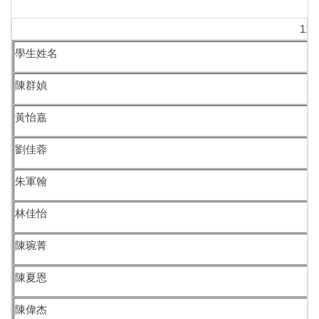
招生及學生資訊
11
課程資訊
學生姓名
學術活動
陳群媜
演講訊息
黃怡嘉
分醫所門禁管制
劉佳蓉
所長園地
朱軍翰
相關規章
林佳怡
校友動態
陳琬菁
大專暑期實習計畫
陳夏恩
行事曆
陳偉杰