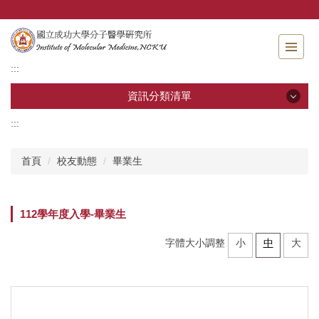
跳
到
主
要
:::
內
容
資訊分類清單
區
:::
資訊分類清單
首頁
校友動態
畢業生
關於分醫所
學位考試
112學年度入學-畢業生
師生專區
字體大小調整
小
中
大
分醫團隊
研究成果