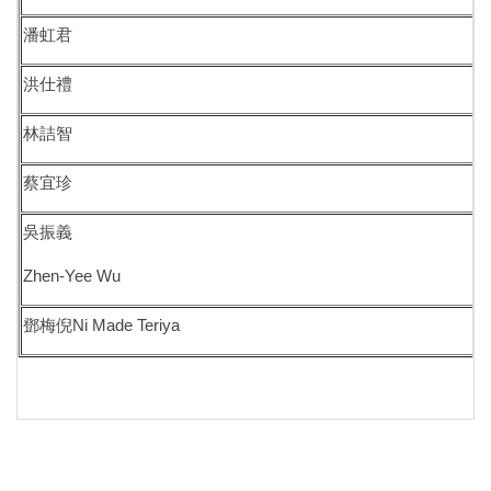
我要捐贈
潘虹君
校友留言版
洪仕禮
林詰智
蔡宜珍
吳振義
Zhen-Yee Wu
鄧梅倪Ni Made Teriya