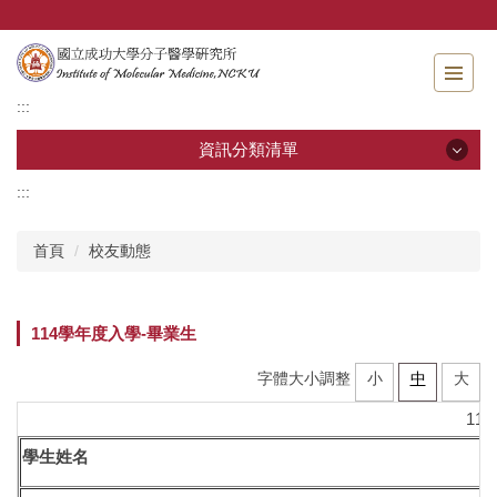
跳
到
主
要
:::
內
容
資訊分類清單
區
:::
資訊分類清單
首頁
校友動態
關於分醫所
學位考試
114學年度入學-畢業生
師生專區
字體大小調整
小
中
大
11
分醫團隊
學生姓名
研究成果