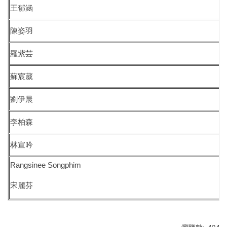
王郁涵
我要捐贈
陳姿羽
校友留言版
羅紫芸
蘇宸葳
劉伊晨
李柏森
林宣吟
Rangsinee Songphim
宋麗芬