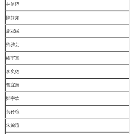
林侑陞
招生及學生資訊
陳靜如
課程資訊
施冠緎
學術活動
鄧雅芸
演講訊息
繆宇宣
分醫所門禁管制
李奕德
所長園地
曾宜廉
相關規章
鄭宇欽
校友動態
黃矜瑄
大專暑期實習計畫
朱婉瑄
行事曆