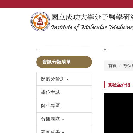
跳
到
主
要
內
容
區
:::
:::
資訊分類清單
首頁
數位
關於分醫所
實驗室介紹 -王
學位考試
師生專區
分醫團隊
研究成果