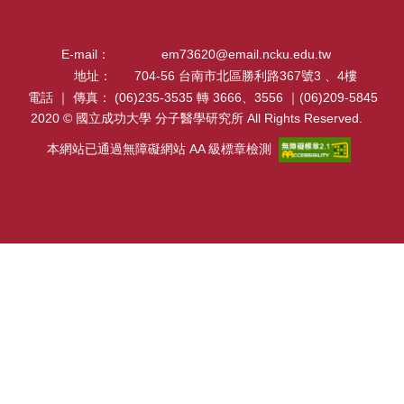
招生及學生資訊
E-mail：
em73620@email.ncku.edu.tw
課程資訊
地址：
704-56 台南市北區勝利路367號3 、4樓
電話 ｜ 傳真：
(06)235-3535 轉 3666、3556 ｜(06)209-5845
學術活動
2020 © 國立成功大學 分子醫學研究所 All Rights Reserved.
演講訊息
本網站已通過無障礙網站 AA 級標章檢測
分醫所門禁管制
所長園地
相關規章
校友動態
大專暑期實習計畫
行事曆