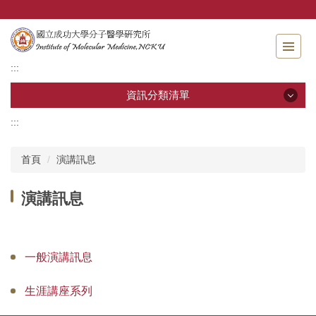
跳
到
主
要
:::
內
容
資訊分類清單
區
:::
資訊分類清單
首頁
演講訊息
關於分醫所
演講訊息
學位考試
師生專區
一般演講訊息
分醫團隊
生涯講座系列
研究成果